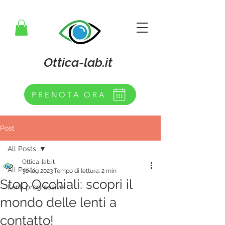
Ottica-lab.it
PRENOTA ORA
Post
All Posts
Ottica-lab.it
All Posts
30 lug 2023
Tempo di lettura: 2 min
Stop Occhiali: scopri il
Lenti progressive
mondo delle lenti a
contatto!