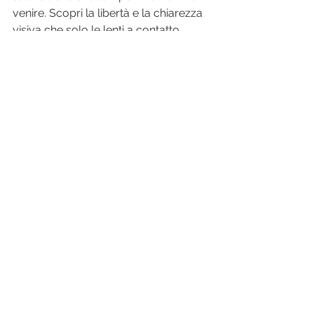
venire. Scopri la libertà e la chiarezza 
visiva che solo le lenti a contatto 
possono offrirti!
Se hai bisogno di effettuare un 
Check-Up della vista GRATUITO 
clicca sul seguente link:
https://www.ottica-lab.it/landing
Mostra tutti
Post recenti