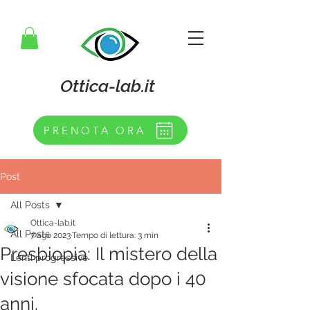
Ottica-lab.it
PRENOTA ORA
Post
All Posts
Ottica-lab.it
All Posts
7 ago 2023
Tempo di lettura: 3 min
Presbiopia: Il mistero della
Lenti progressive
visione sfocata dopo i 40
anni.