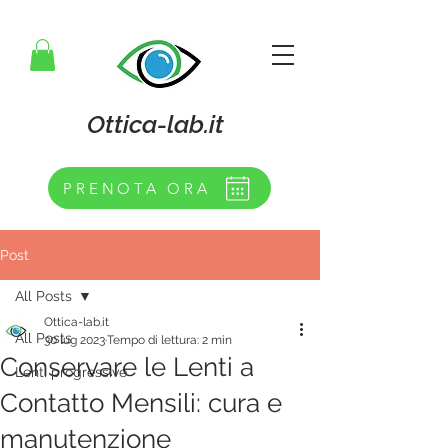
Ottica-lab.it
PRENOTA ORA
Post
All Posts
Ottica-lab.it
All Posts
30 lug 2023
Tempo di lettura: 2 min
Conservare le Lenti a
Lenti progressive
Contatto Mensili: cura e
manutenzione