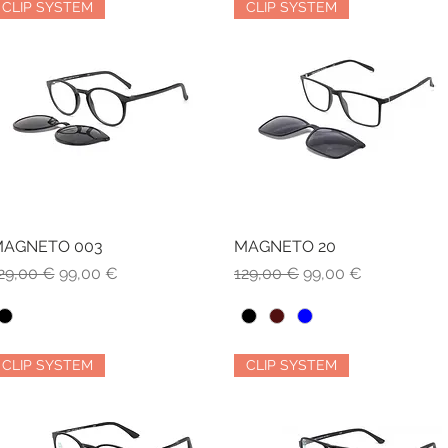
CLIP SYSTEM
CLIP SYSTEM
AGNETO 003
Vista rapida
MAGNETO 20
Vista rapida
rezzo regolare
Prezzo scontato
Prezzo regolare
Prezzo scontato
29,00 €
99,00 €
129,00 €
99,00 €
CLIP SYSTEM
CLIP SYSTEM