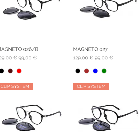
AGNETO 026/B
Vista rapida
MAGNETO 027
Vista rapida
rezzo regolare
Prezzo scontato
Prezzo regolare
Prezzo scontato
29,00 €
99,00 €
129,00 €
99,00 €
CLIP SYSTEM
CLIP SYSTEM