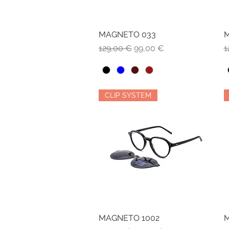
MAGNETO 033
Vista rapida
M
Prezzo regolare
Prezzo scontato
P
129,00 €
99,00 €
1
CLIP SYSTEM
MAGNETO 1002
Vista rapida
M