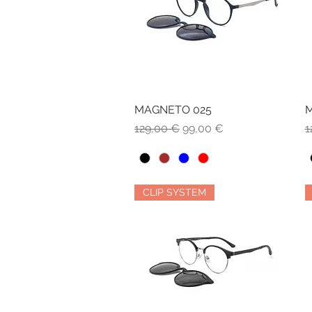
MAGNETO 025
Vista rapida
M
Prezzo regolare
Prezzo scontato
P
129,00 €
99,00 €
1
CLIP SYSTEM