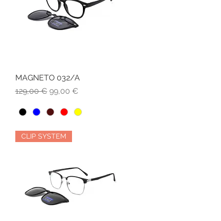
MAGNETO 032/A
Vista rapida
Prezzo regolare
Prezzo scontato
129,00 €
99,00 €
CLIP SYSTEM