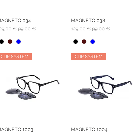
AGNETO 034
Vista rapida
MAGNETO 038
Vista rapida
rezzo regolare
Prezzo scontato
Prezzo regolare
Prezzo scontato
29,00 €
99,00 €
129,00 €
99,00 €
CLIP SYSTEM
CLIP SYSTEM
AGNETO 1003
Vista rapida
MAGNETO 1004
Vista rapida