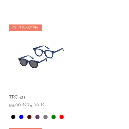
CLIP SYSTEM
TRC-29
Vista rapida
Prezzo regolare
Prezzo scontato
99,00 €
79,00 €