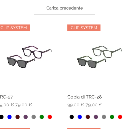
Carica precedente
CLIP SYSTEM
CLIP SYSTEM
RC-27
Vista rapida
Copia di TRC-28
Vista rapida
rezzo regolare
Prezzo scontato
Prezzo regolare
Prezzo scontato
9,00 €
79,00 €
99,00 €
79,00 €