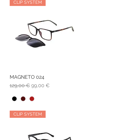
CLIP SYSTEM
MAGNETO 024
Vista rapida
Prezzo regolare
Prezzo scontato
129,00 €
99,00 €
CLIP SYSTEM