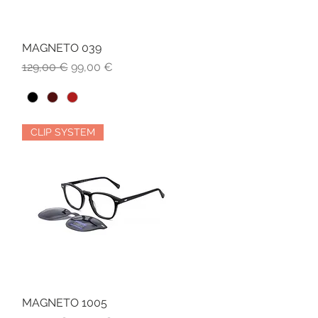
MAGNETO 039
Vista rapida
Prezzo regolare
Prezzo scontato
129,00 €
99,00 €
CLIP SYSTEM
MAGNETO 1005
Vista rapida