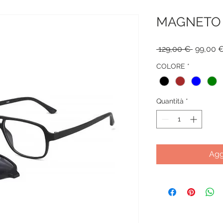
MAGNETO 
Prezzo 
 129,00 € 
99,00 
COLORE
*
Quantità
*
Agg