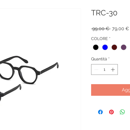
TRC-30
Prezzo r
 99,00 € 
79,00 €
COLORE
*
Quantità
*
Agg