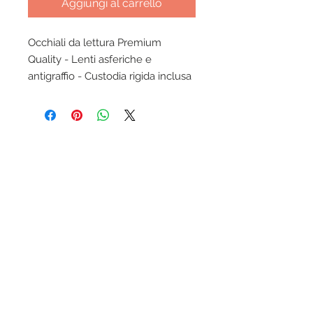
Aggiungi al carrello
Occhiali da lettura Premium
Quality - Lenti asferiche e
antigraffio - Custodia rigida inclusa
Condizioni generali Ottica-lab.it
Trattamento dati personali
Modalità di pagamento accettate
Assicurazione KASKO inclusa
Garanzia prodotti