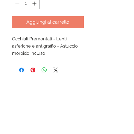
Aggiungi al carrello
Occhiali Premontati - Lenti
asferiche e antigraffio - Astuccio
morbido incluso
Condizioni generali Ottica-lab.it
Trattamento dati personali
Modalità di pagamento accettate
Assicurazione KASKO inclusa
Garanzia prodotti