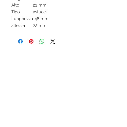
Alto
22 mm
Tipo
astucci
Lunghezza
148 mm
altezza
22 mm
Condizioni generali Ottica-lab.it
Trattamento dati personali
Modalità di pagamento accettate
Assicurazione KASKO inclusa
Garanzia prodotti