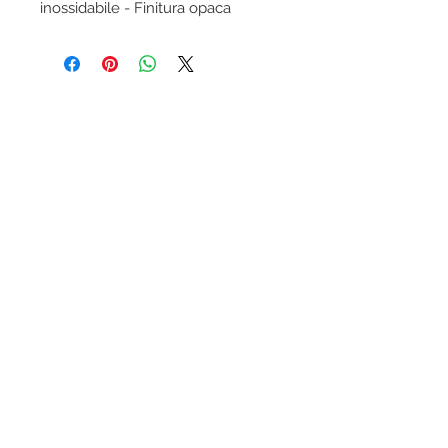
inossidabile - Finitura opaca
Condizioni generali Ottica-lab.it
Trattamento dati personali
Modalità di pagamento accettate
Assicurazione KASKO inclusa
Garanzia prodotti
Ottica-lab.it un marchio di E.B.P. Srl, sede
legale via Emilia Est 414, Modena (MO)