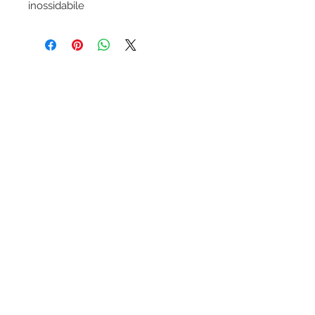
inossidabile
Condizioni generali Ottica-lab.it
Trattamento dati personali
Modalità di pagamento accettate
Assicurazione KASKO inclusa
Garanzia prodotti
Ottica-lab.it un marchio di E.B.P. Srl, sede
legale via Emilia Est 414, Modena (MO)