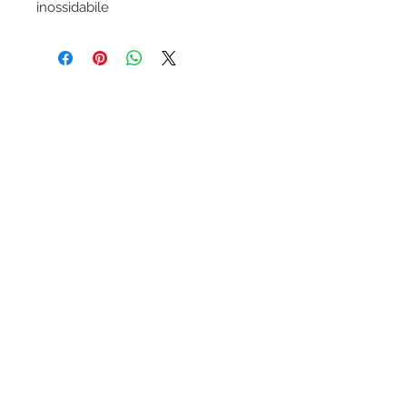
inossidabile
Condizioni generali Ottica-lab.it
Trattamento dati personali
Modalità di pagamento accettate
Assicurazione KASKO inclusa
Garanzia prodotti
Ottica-lab.it un marchio di E.B.P. Srl, sede
legale via Emilia Est 414, Modena (MO)